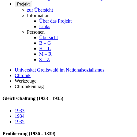
Projekt
zur Übersicht
Information
Über das Projekt
Links
Personen
Übersicht
B – G
H – L
M – R
S – Z
Universität Greifswald im Nationalsozialismus
Chronik
Werkzeuge
Chronikeintrag
Gleichschaltung (1933 - 1935)
1933
1934
1935
Profilierung (1936 - 1339)