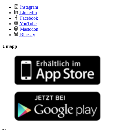
Instagram
LinkedIn
Facebook
YouTube
Mastodon
Bluesky
Uniapp