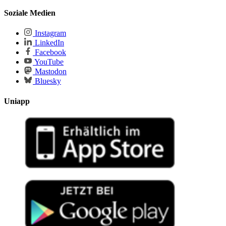
Soziale Medien
Instagram
LinkedIn
Facebook
YouTube
Mastodon
Bluesky
Uniapp