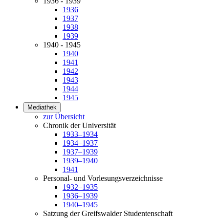
1936 - 1939
1936
1937
1938
1939
1940 - 1945
1940
1941
1942
1943
1944
1945
Mediathek
zur Übersicht
Chronik der Universität
1933–1934
1934–1937
1937–1939
1939–1940
1941
Personal- und Vorlesungsverzeichnisse
1932–1935
1936–1939
1940–1945
Satzung der Greifswalder Studentenschaft