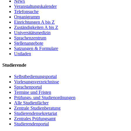
News
Veranstaltungskalender
Telefonsuche
Organigramm
Einrichtungen A bis Z
Zuständigkeiten A bis Z
Universitätsmedizin
Sprachenzentrum
Stellenangebote
Satzungen & Formulare
Uniladen
Studierende
Selbstbedienungsportal
Vorlesungsverzeichnisse
Sprachenportal
Termine und Fristen
Prüfungs- und Studienordnungen
Alle Studienfächer
Zentrale Studienberatung
Studierendensekretariat
Zentrales Prüfungsamt
Studierendenportal