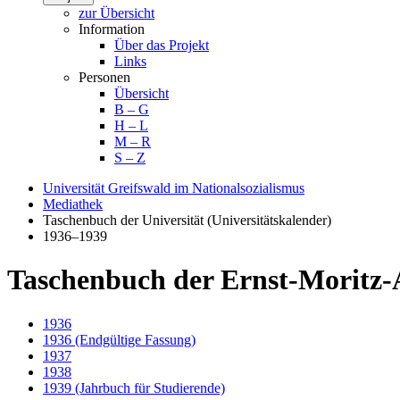
zur Übersicht
Information
Über das Projekt
Links
Personen
Übersicht
B – G
H – L
M – R
S – Z
Universität Greifswald im Nationalsozialismus
Mediathek
Taschenbuch der Universität (Universitätskalender)
1936–1939
Taschenbuch der Ernst-Moritz-A
1936
1936 (Endgültige Fassung)
1937
1938
1939 (Jahrbuch für Studierende)