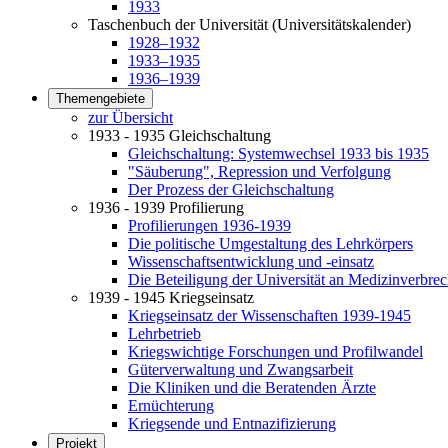
1933
Taschenbuch der Universität (Universitätskalender)
1928–1932
1933–1935
1936–1939
Themengebiete
zur Übersicht
1933 - 1935 Gleichschaltung
Gleichschaltung: Systemwechsel 1933 bis 1935
"Säuberung", Repression und Verfolgung
Der Prozess der Gleichschaltung
1936 - 1939 Profilierung
Profilierungen 1936-1939
Die politische Umgestaltung des Lehrkörpers
Wissenschaftsentwicklung und -einsatz
Die Beteiligung der Universität an Medizinverbre
1939 - 1945 Kriegseinsatz
Kriegseinsatz der Wissenschaften 1939-1945
Lehrbetrieb
Kriegswichtige Forschungen und Profilwandel
Güterverwaltung und Zwangsarbeit
Die Kliniken und die Beratenden Ärzte
Ernüchterung
Kriegsende und Entnazifizierung
Projekt