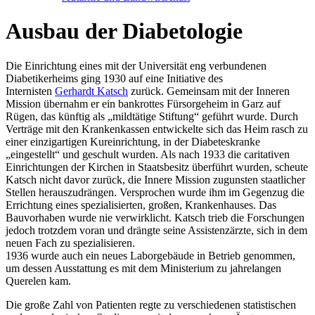
Ausbau der Diabetologie
Die Einrichtung eines mit der Universität eng verbundenen
Diabetikerheims ging 1930 auf eine Initiative des
Internisten
Gerhardt Katsch
zurück. Gemeinsam mit der Inneren
Mission übernahm er ein bankrottes Fürsorgeheim in Garz auf
Rügen, das künftig als „mildtätige Stiftung“ geführt wurde. Durch
Verträge mit den Krankenkassen entwickelte sich das Heim rasch zu
einer einzigartigen Kureinrichtung, in der Diabeteskranke
„eingestellt“ und geschult wurden. Als nach 1933 die caritativen
Einrichtungen der Kirchen in Staatsbesitz überführt wurden, scheute
Katsch nicht davor zurück, die Innere Mission zugunsten staatlicher
Stellen herauszudrängen. Versprochen wurde ihm im Gegenzug die
Errichtung eines spezialisierten, großen, Krankenhauses. Das
Bauvorhaben wurde nie verwirklicht. Katsch trieb die Forschungen
jedoch trotzdem voran und drängte seine Assistenzärzte, sich in dem
neuen Fach zu spezialisieren.
1936 wurde auch ein neues Laborgebäude in Betrieb genommen,
um dessen Ausstattung es mit dem Ministerium zu jahrelangen
Querelen kam.
Die große Zahl von Patienten regte zu verschiedenen statistischen